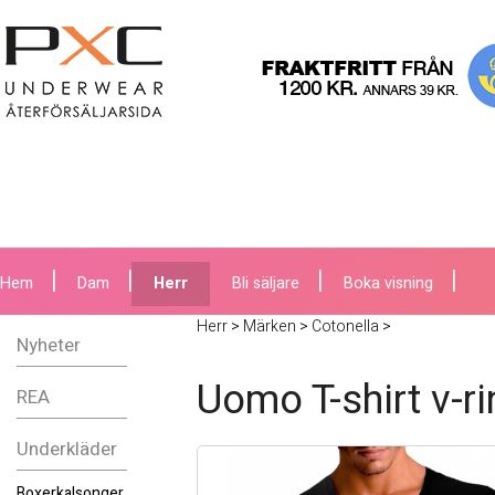
Hem
Dam
Herr
Bli säljare
Boka visning
Herr
>
Märken
>
Cotonella
>
Nyheter
Uomo T-shirt v-r
REA
Underkläder
Boxerkalsonger