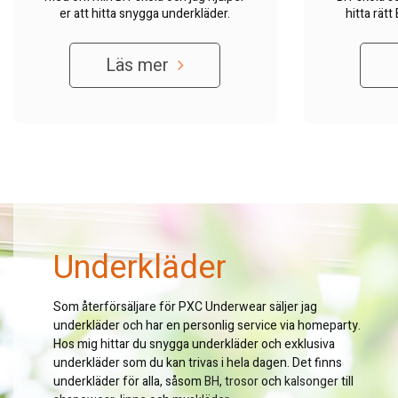
er att hitta snygga underkläder.
hitta rät
hjälper 
Läs mer
Underkläder
Som återförsäljare för PXC Underwear säljer jag
underkläder och har en personlig service via homeparty.
Hos mig hittar du snygga underkläder och exklusiva
underkläder som du kan trivas i hela dagen. Det finns
underkläder för alla, såsom
BH
,
trosor
och
kalsonger
till