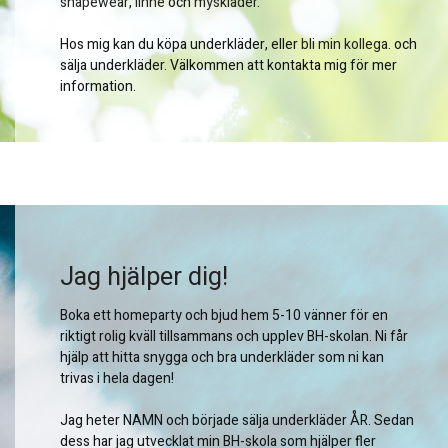
shapewear
,
linne
och
myskläder
.
Hos mig kan du köpa underkläder, eller
bli min kollega
. och
sälja underkläder. Välkommen att kontakta mig för mer
information.
Jag hjälper dig!
Boka ett homeparty och bjud hem 5-10 vänner för en
riktigt rolig kväll tillsammans och upplev BH-skolan. Ni får
hjälp att hitta snygga och bra underkläder som ni kan
trivas i hela dagen!
Jag heter NAMN och började sälja underkläder ÅR. Sedan
dess har jag utvecklat min BH-skola som hjälper fler