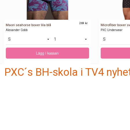
269 kr
Maori seahorse boxer lila blå
Microfiber boxer sv
Alexander Cobb
PXC Underwear
Lägg i kassan
PXC´s BH-skola i TV4 nyh