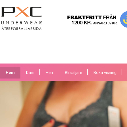
Hem
Dam
Herr
Bli säljare
Boka visning