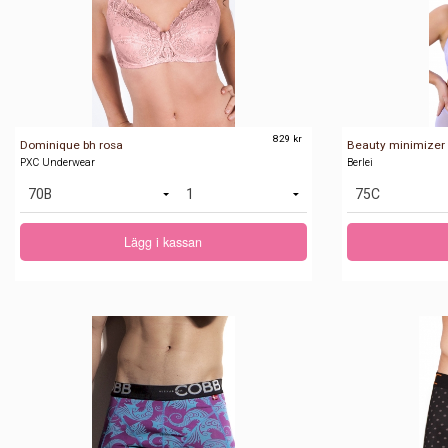
829 kr
Dominique bh rosa
PXC Underwear
Berlei
Lägg i kassan