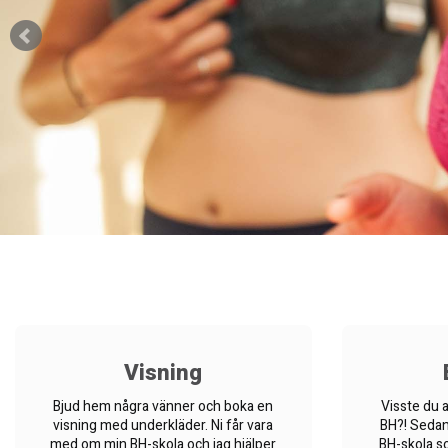
Visning
Bjud hem några vänner och boka en
Visste du a
visning med underkläder. Ni får vara
BH?! Sedan
med om min BH-skola och jag hjälper
BH-skola so