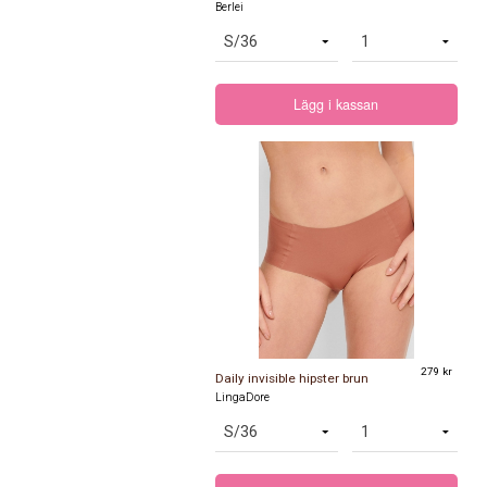
Berlei
Lägg i kassan
279 kr
Daily invisible hipster brun
LingaDore