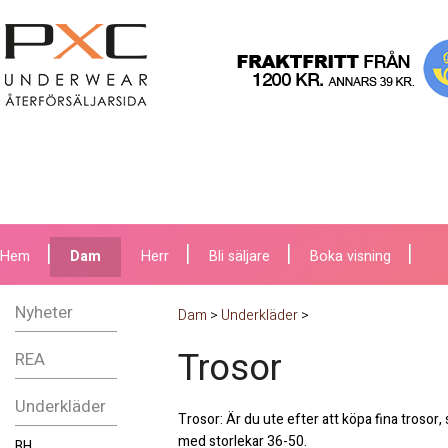
Hem
Dam
Herr
Bli säljare
Boka visning
Nyheter
Dam
>
Underkläder
>
Trosor
REA
Underkläder
Trosor: Är du ute efter att köpa fina trosor, 
med storlekar 36-50.
BH