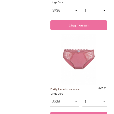
LingaDore
Lägg i kassan
229 kr
Daily Lace trosa rose
LingaDore