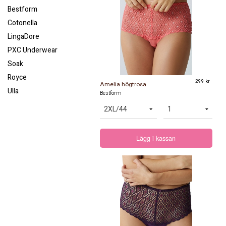
Bestform
Cotonella
LingaDore
PXC Underwear
Soak
Royce
299 kr
Amelia högtrosa
Ulla
Bestform
Lägg i kassan