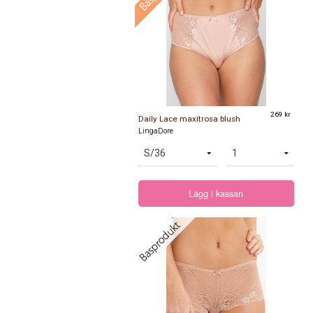
269 kr
Daily Lace maxitrosa blush
LingaDore
Lägg i kassan