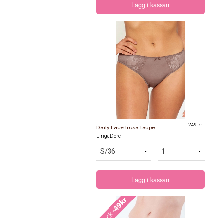
Lägg i kassan
249 kr
Daily Lace trosa taupe
LingaDore
Lägg i kassan