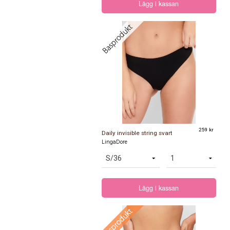
Lägg i kassan
259 kr
Daily invisible string svart
LingaDore
Lägg i kassan