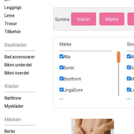
Leggings
Linne
Namn
Märke
Sortera
Trosor
Tillbehör
Badkläder
Märke
Sto
Bad accessoarer
Alla
A
Bikini underdel
Berlei
S
Bikini överdel
Bestform
M
Kläder
LingaDore
L
Nattlinne
PXC Underwear
2
Myskläder
2
Märken
4
Berlei